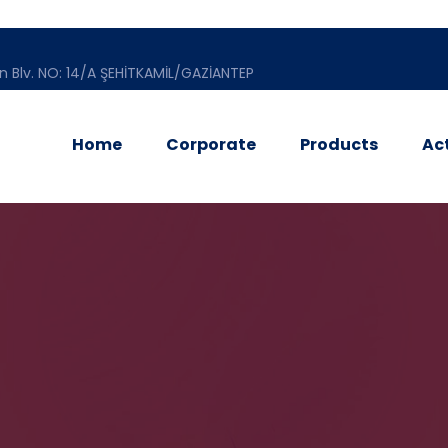
n Blv. NO: 14/A ŞEHİTKAMİL/GAZİANTEP
Home
Corporate
Products
Act