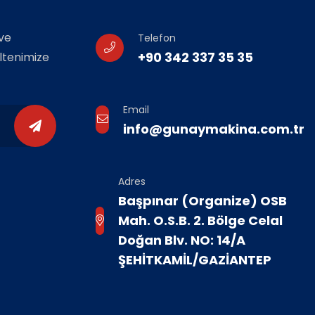
ve
Telefon
+90 342 337 35 35
ültenimize
Email
info@gunaymakina.com.tr
Adres
Başpınar (Organize) OSB
Mah. O.S.B. 2. Bölge Celal
Doğan Blv. NO: 14/A
ŞEHİTKAMİL/GAZİANTEP