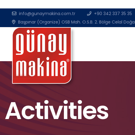
info@gunaymakina.com.tr
+90 342 337 35 35
Başpınar (Organize) OSB Mah. O.S.B. 2. Bölge Celal Doğa
Activities