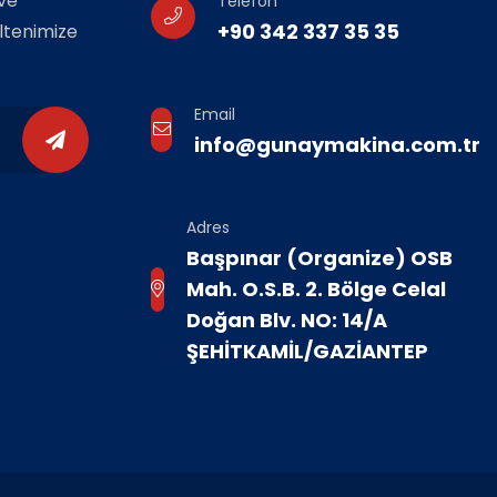
ve
Telefon
+90 342 337 35 35
ültenimize
Email
info@gunaymakina.com.tr
Adres
Başpınar (Organize) OSB
Mah. O.S.B. 2. Bölge Celal
Doğan Blv. NO: 14/A
ŞEHİTKAMİL/GAZİANTEP