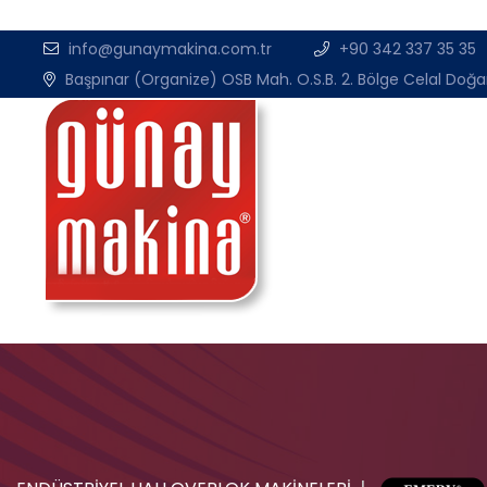
info@gunaymakina.com.tr
+90 342 337 35 35
Başpınar (Organize) OSB Mah. O.S.B. 2. Bölge Celal Doğa