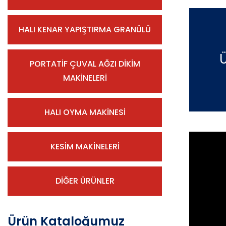
HALI KENAR YAPIŞTIRMA GRANÜLÜ
PORTATİF ÇUVAL AĞZI DİKİM
MAKİNELERİ
HALI OYMA MAKİNESİ
KESİM MAKİNELERİ
DİĞER ÜRÜNLER
Ürün Kataloğumuz