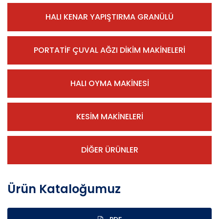
HALI KENAR YAPIŞTIRMA GRANÜLÜ
PORTATİF ÇUVAL AĞZI DİKİM MAKİNELERİ
HALI OYMA MAKİNESİ
KESİM MAKİNELERİ
DİĞER ÜRÜNLER
Ürün Kataloğumuz