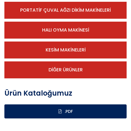
PORTATİF ÇUVAL AĞZI DİKİM MAKİNELERİ
HALI OYMA MAKİNESİ
KESİM MAKİNELERİ
DİĞER ÜRÜNLER
Ürün Kataloğumuz
.PDF