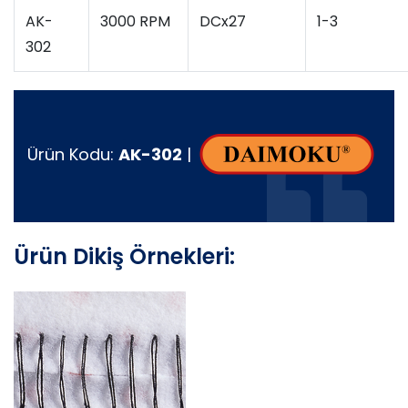
AK-
3000 RPM
DCx27
1-3
302
Ürün Kodu:
AK-302
|
Ürün Dikiş Örnekleri: